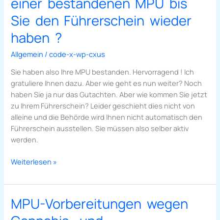
einer bestandenen MPU bis
Zeit
dauert
Sie den Führerschein wieder
es
haben ?
nach
einer
Allgemein
/
code-x-wp-cxus
bestandenen
Sie haben also Ihre MPU bestanden. Hervorragend ! Ich
MPU
gratuliere Ihnen dazu. Aber wie geht es nun weiter? Noch
bis
haben Sie ja nur das Gutachten. Aber wie kommen Sie jetzt
Sie
zu Ihrem Führerschein? Leider geschieht dies nicht von
den
alleine und die Behörde wird Ihnen nicht automatisch den
Führerschein
Führerschein ausstellen. Sie müssen also selber aktiv
wieder
werden.
haben
?
Weiterlesen »
MPU-Vorbereitungen wegen
MPU-
Vorbereitungen