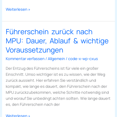
Weiterlesen »
Führerschein zurück nach
Führerschein
zurück
MPU: Dauer, Ablauf & wichtige
nach
MPU:
Voraussetzungen
Dauer,
Kommentar verfassen
/
Allgemein
/
code-x-wp-cxus
Ablauf
&
Der Entzug des Führerscheins ist für viele ein großer
wichtige
Einschnitt. Umso wichtiger ist es zu wissen, wie der Weg
Voraussetzungen
zurück aussieht. Hier erfahren Sie verständlich und
kompakt, wie lange es dauert, den Führerschein nach der
MPU zurückzubekommen, welche Schritte notwendig sind
und worauf Sie unbedingt achten sollten. Wie lange dauert
es, den Führerschein nach der
Weiterlesen »