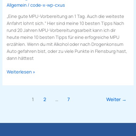
Allgemein
/
code-x-wp-cxus
10
besten
„Eine gute MPU-Vorbereitung an 1 Tag. Auch die weiteste
Tipps
Anfahrt lohnt sich.“ Hier sind meine 10 besten Tipps Nach
für
rund 20 Jahren MPU-Vorbereitungsarbeit kann ich dir
eine
heute meine 10 besten Tipps für eine erfogreiche MPU
erfolgreiche
erzählen. Wenn du mit Alkohol oder nach Drogenkonsum
MPU
Auto gefahren bist, oder zu viele Punkte in Flensburg hast,
dann hättest
Weiterlesen »
1
2
…
7
Weiter
→