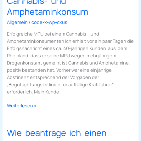
Cannabis- und
wegen
Cannabis-
Amphetaminkonsum
und
Allgemein
/
code-x-wp-cxus
Amphetaminkonsum
Erfolgreiche MPU bei einem Cannabis – und
Amphetaminkonsumenten Ich erhielt vor ein paar Tagen die
Erfolgsnachricht eines ca. 40-jährigen Kunden aus dem
Rheinland, dass er seine MPU wegen mehrjährigem
Drogenkonsum , gemeint ist Cannabis und Amphetamine,
positiv bestanden hat. Vorher war eine einjährige
Abstinenz entsprechend der Vorgaben der
„Begutachtungsleitlinien für auffällige Kraftfahrer“
erforderlich. Mein Kunde
Weiterlesen »
Wie beantrage ich einen
Wie
beantrage