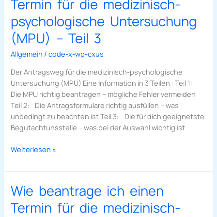
Termin für die medizinisch-
ich
einen
psychologische Untersuchung
Termin
(MPU) – Teil 3
für
die
Allgemein
/
code-x-wp-cxus
medizinisch-
Der Antragsweg für die medizinisch-psychologische
psychologische
Untersuchung (MPU) Eine Information in 3 Teilen : Teil 1:
Untersuchung
Die MPU richtig beantragen – mögliche Fehler vermeiden
(MPU)
Teil 2: Die Antragsformulare richtig ausfüllen – was
–
unbedingt zu beachten ist Teil 3: Die für dich geeignetste
Teil
Begutachtunsstelle – was bei der Auswahl wichtig ist
3
Weiterlesen »
Wie beantrage ich einen
Wie
beantrage
Termin für die medizinisch-
ich