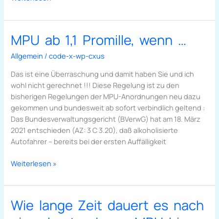
MPU ab 1,1 Promille, wenn …
MPU
ab
Allgemein
/
code-x-wp-cxus
1,1
Promille,
Das ist eine Überraschung und damit haben Sie und ich
wenn
wohl nicht gerechnet !!! Diese Regelung ist zu den
…
bisherigen Regelungen der MPU-Anordnungen neu dazu
gekommen und bundesweit ab sofort verbindlich geltend :
Das Bundesverwaltungsgericht (BVerwG) hat am 18. März
2021 entschieden (AZ: 3 C 3.20), daß alkoholisierte
Autofahrer – bereits bei der ersten Auffälligkeit
Weiterlesen »
Wie lange Zeit dauert es nach
Wie
lange