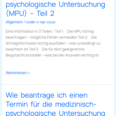
einen
psychologische Untersuchung
Termin
(MPU) – Teil 2
für
die
Allgemein
/
code-x-wp-cxus
medizinisch-
Eine Information in 3 Teilen : Teil 1: Die MPU richtig
psychologische
beantragen – mögliche Fehler vermeiden Teil 2: Die
Untersuchung
Antragsformulare richtig ausfüllen – was unbedingt zu
(MPU)
beachten ist Teil 3: Die für dich geeignetste
–
Begutachtunsstelle – was bei der Auswahl wichtig ist
Teil
2
Weiterlesen »
Wie beantrage ich einen
Wie
beantrage
Termin für die medizinisch-
ich
einen
psychologische Untersuchung