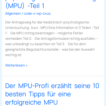
Termin
(MPU) -Teil 1
für
die
Allgemein
/
code-x-wp-cxus
medizinisch-
Der Antragsweg für die medizinisch-psychologische
psychologische
Untersuchung , kurz : MPU Eine Information in 3 Teilen : Teil
Untersuchung
1: Die MPU richtig beantragen – mögliche Fehler
(MPU)
vermeiden Teil 2: Die Antragsformulare richtig ausfüllen –
-
was unbedingt zu beachten ist Teil 3: Die für dich
Teil
geeignetste Begutachtunsstelle – was bei der Auswahl
1
wichtig ist
Weiterlesen »
Der MPU-Profi erzählt seine 10
Der
MPU-
besten Tipps für eine
Profi
erzählt
erfolgreiche MPU
seine