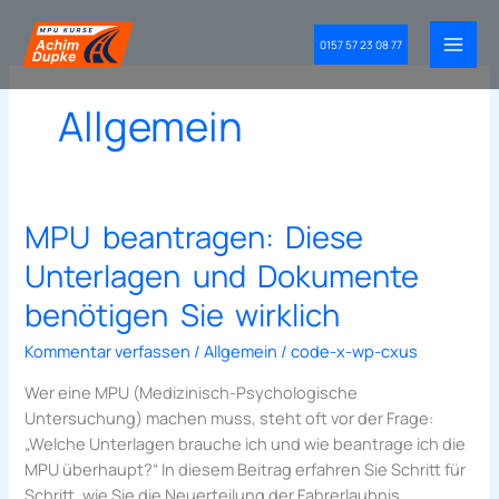
Zum
Inhalt
0157 57 23 08 77
springen
Allgemein
MPU beantragen: Diese
MPU
beantragen:
Unterlagen und Dokumente
Diese
Unterlagen
benötigen Sie wirklich
und
Kommentar verfassen
/
Allgemein
/
code-x-wp-cxus
Dokumente
benötigen
Wer eine MPU (Medizinisch-Psychologische
Sie
Untersuchung) machen muss, steht oft vor der Frage:
wirklich
„Welche Unterlagen brauche ich und wie beantrage ich die
MPU überhaupt?“ In diesem Beitrag erfahren Sie Schritt für
Schritt, wie Sie die Neuerteilung der Fahrerlaubnis