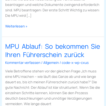
beantragen und welche Dokumente zwingend erforderlich
sind. MPU beantragen: Der erste Schritt Wichtig zu wissen:
Die MPU wird […]
Weiterlesen »
MPU Ablauf: So bekommen Sie
MPU
Ablauf:
Ihren Führerschein zurück
So
bekommen
Kommentar verfassen
/
Allgemein
/
code-x-wp-cxus
Sie
Viele Betroffene stehen vor der gleichen Frage:„Ich muss
Ihren
eine MPU machen – wie läuft das Ganze ab und wie lange
Führerschein
dauert es, bis ich meinen Führerschein zurück habe?“ Die
zurück
gute Nachricht: Der Ablauf ist klar strukturiert. Wenn Sie die
einzelnen Schritte kennen, können Sie den Prozess
deutlich beschleunigen und unnötige Verzögerungen
vermeiden. Wie lange dauert